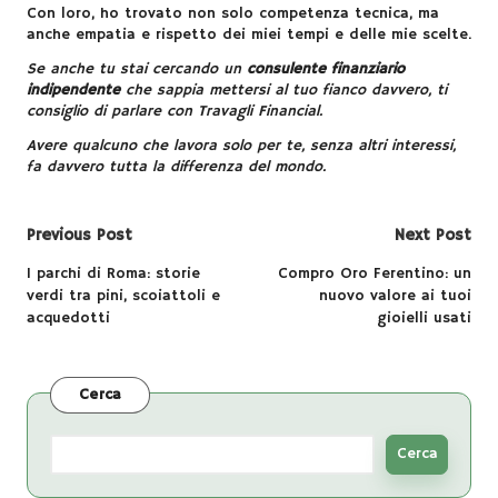
Con loro, ho trovato non solo competenza tecnica, ma
anche empatia e rispetto dei miei tempi e delle mie scelte.
Se anche tu stai cercando un
consulente finanziario
indipendente
che sappia mettersi al tuo fianco davvero, ti
consiglio di parlare con Travagli Financial.
Avere qualcuno che lavora solo per te, senza altri interessi,
fa davvero tutta la differenza del mondo.
Post
Previous Post
Next Post
navigation
I parchi di Roma: storie
Compro Oro Ferentino: un
verdi tra pini, scoiattoli e
nuovo valore ai tuoi
acquedotti
gioielli usati
Cerca
Cerca