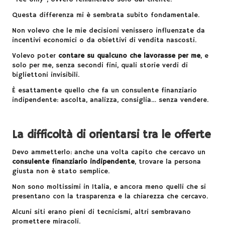
Questa differenza mi è sembrata subito fondamentale.
Non volevo che le mie decisioni venissero influenzate da
incentivi economici o da obiettivi di vendita nascosti.
Volevo poter
contare su qualcuno che lavorasse per me
, e
solo per me, senza secondi fini, quali
storie verdi
di
bigliettoni invisibili.
È esattamente quello che fa un consulente finanziario
indipendente: ascolta, analizza, consiglia… senza vendere.
La difficoltà di orientarsi tra le offerte
Devo ammetterlo: anche una volta capito che cercavo un
consulente finanziario indipendente
, trovare la persona
giusta non è stato semplice.
Non sono moltissimi in Italia, e ancora meno quelli che si
presentano con la trasparenza e la chiarezza che cercavo.
Alcuni siti erano pieni di tecnicismi, altri sembravano
promettere miracoli.