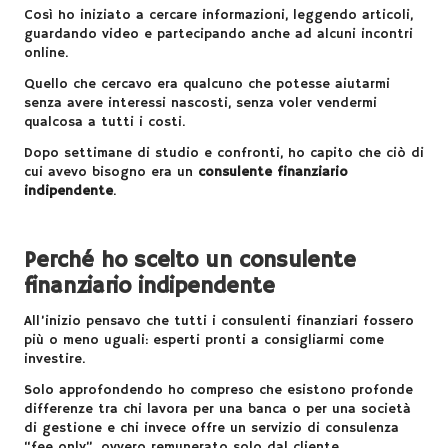
Così ho iniziato a cercare informazioni, leggendo articoli,
guardando video e partecipando anche ad alcuni incontri
online.
Quello che cercavo era qualcuno che potesse aiutarmi
senza avere interessi nascosti, senza voler vendermi
qualcosa a tutti i costi.
Dopo settimane di studio e confronti, ho capito che ciò di
cui avevo bisogno era un
consulente finanziario
indipendente
.
Perché ho scelto un consulente
finanziario indipendente
All’inizio pensavo che tutti i consulenti finanziari fossero
più o meno uguali: esperti pronti a consigliarmi come
investire.
Solo approfondendo ho compreso che esistono profonde
differenze tra chi lavora per una banca o per una società
di gestione e chi invece offre un servizio di consulenza
“fee only”, ovvero remunerato solo dal cliente.