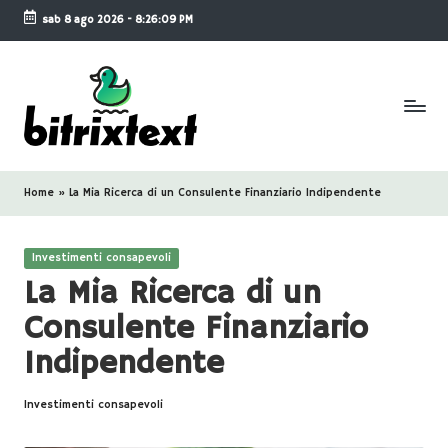
sab 8 ago 2026
-
8:26:09 PM
Skip
to
content
B
i
Home
»
La Mia Ricerca di un Consulente Finanziario Indipendente
t
Posted
ri
Investimenti consapevoli
in
La Mia Ricerca di un
x
Consulente Finanziario
-
Indipendente
T
e
Investimenti consapevoli
Posted
x
in