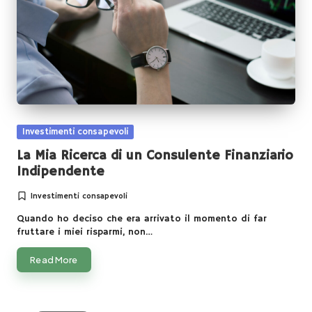
t
Posted
Investimenti consapevoli
in
La Mia Ricerca di un Consulente Finanziario
Indipendente
Investimenti consapevoli
Posted
in
Quando ho deciso che era arrivato il momento di far
fruttare i miei risparmi, non…
Read More