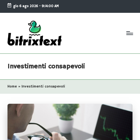
gio 6 ago 2026
-
9:14:01 AM
Skip
to
content
B
i
Investimenti consapevoli
t
ri
Home
»
Investimenti consapevoli
x
-
T
e
x